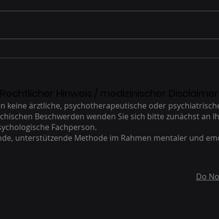
ernährungsumstellung
Zahn
Bere
beim
Panik
Rechtlicher Hinweis / medizinischer Disclaimer
keine ärztliche, psychotherapeutische oder psychiatrisc
ychischen Beschwerden wenden Sie sich bitte zunächst an Ih
sychologische Fachperson.
ende, unterstützende Methode im Rahmen mentaler und em
Do No