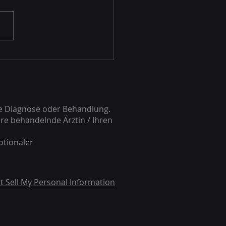
arztphobie zu kämpfen.
its nur bei einem Gespräch
 Zahnarzt bekam ich
attacken. Nach...
he Diagnose oder Behandlung.
re behandelnde Ärztin / Ihren
otionaler
t Sell My Personal Information