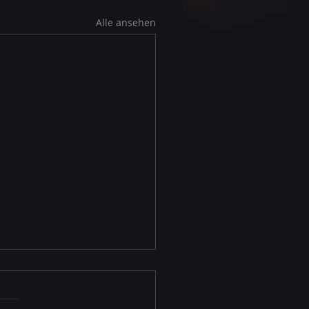
Alle ansehen
nelia ⭐⭐⭐⭐⭐
atte mit einer sehr starken