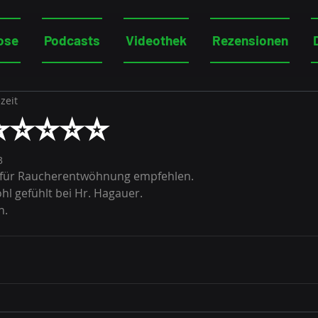
ose
Podcasts
Videothek
Rezensionen
zeit
 ⭐⭐⭐⭐⭐
3
 für Raucherentwöhnung empfehlen.
hl gefühlt bei Hr. Hagauer.
n.