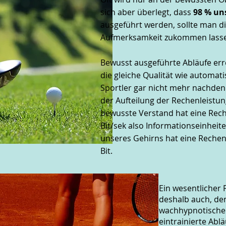
sich aber überlegt, dass
98 % un
ausgeführt werden, sollte man 
Aufmerksamkeit zukommen lass
Bewusst ausgeführte Abläufe err
die gleiche Qualität wie automati
Sportler gar nicht mehr nachden
der Aufteilung der Rechenleistu
bewusste Verstand hat eine Rech
Bit/sek also Informationseinheit
unseres Gehirns hat eine Rechenl
Bit.
Ein wesentlicher 
deshalb auch, den
wachhypnotische
eintrainierte Abl