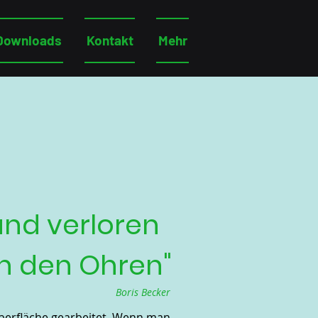
Downloads
Kontakt
Mehr
nd verloren
en den Ohren"
Boris Becker
berfläche gearbeitet. Wenn man