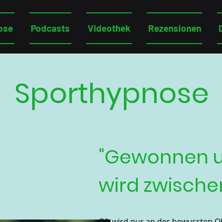
ose
Podcasts
Videothek
Rezensionen
Sporthypnose
"Gewonnen u
wird zwisch
Oft wird nur an der bewussten O