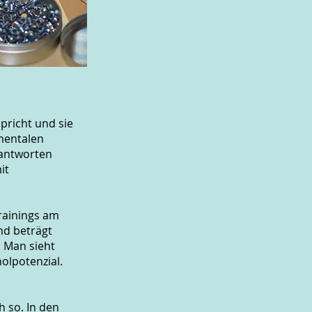
pricht und sie
mentalen
eantworten
it
rainings am
nd beträgt
. Man sieht
olpotenzial.
 so. In den