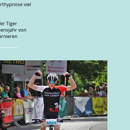
orthypnose viel
er Tiger
bensjahr von
urnieren