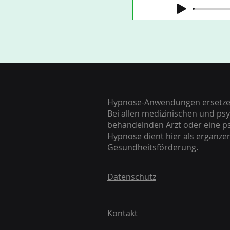
Hypnose-Anwendungen ersetzen 
Bei allen medizinischen und ps
behandelnden Arzt oder eine p
Hypnose dient hier als ergänz
Gesundheitsförderung.
Datenschutz
Kontakt