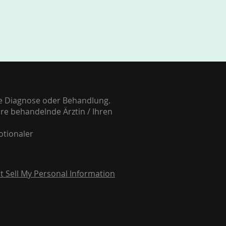
he Diagnose oder Behandlung.
re behandelnde Ärztin / Ihren
otionaler
t Sell My Personal Information