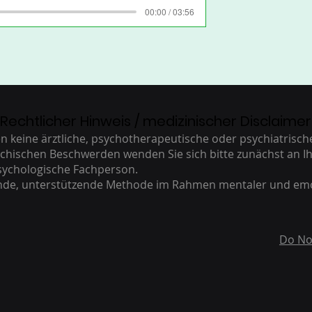
00:00 / 03:56
Rechtlicher Hinweis / medizinischer Disclaimer
keine ärztliche, psychotherapeutische oder psychiatrisc
ychischen Beschwerden wenden Sie sich bitte zunächst an Ih
sychologische Fachperson.
ende, unterstützende Methode im Rahmen mentaler und em
Do No