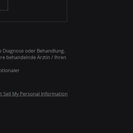
 Zahnarzt bekam ich
attacken. Nach...
he Diagnose oder Behandlung.
re behandelnde Ärztin / Ihren
otionaler
t Sell My Personal Information