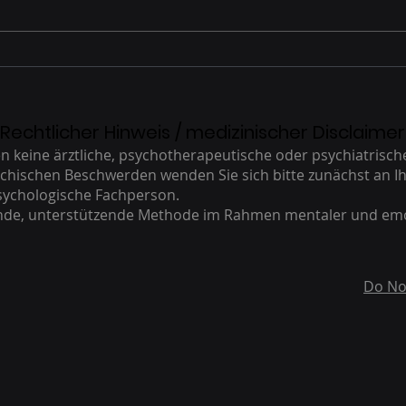
beim
Panik
Rechtlicher Hinweis / medizinischer Disclaimer
keine ärztliche, psychotherapeutische oder psychiatrisc
ychischen Beschwerden wenden Sie sich bitte zunächst an Ih
sychologische Fachperson.
ende, unterstützende Methode im Rahmen mentaler und em
Do No